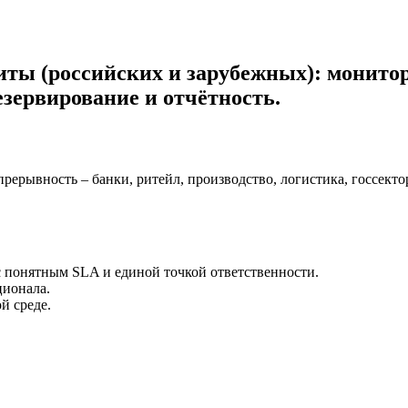
ты (российских и зарубежных): монитор
езервирование и отчётность.
рерывность – банки, ритейл, производство, логистика, госсекто
с понятным SLA и единой точкой ответственности.
ционала.
й среде.