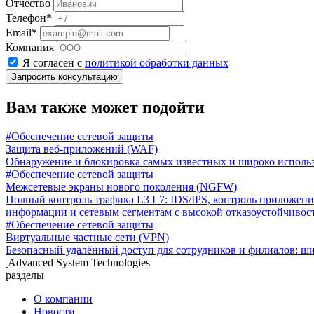
Отчество
Телефон*
Email*
Компания
Я согласен с
политикой обработки данных
Запросить консультацию
Вам также может подойти
#Обеспечение сетевой защиты
Защита веб-приложений (WAF)
Обнаружение и блокировка самых известных и широко использ
#Обеспечение сетевой защиты
Межсетевые экраны нового поколения (NGFW)
Полный контроль трафика L3 L7: IDS/IPS, контроль приложени
информации и сетевым сегментам с высокой отказоустойчивос
#Обеспечение сетевой защиты
Виртуальные частные сети (VPN)
Безопасный удалённый доступ для сотрудников и филиалов: ш
Advanced System Technologies
разделы
О компании
Новости