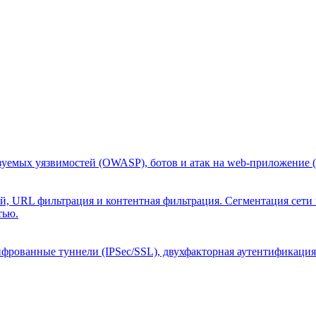
уемых уязвимостей (OWASP), ботов и атак на web‑приложение (
й, URL фильтрация и контентная фильтрация. Сегментация сети
тью.
ифрованные туннели (IPSec/SSL), двухфакторная аутентификаци