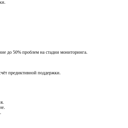
ки.
ие до 50% проблем на стадии мониторинга.
счёт предиктивной поддержки.
я.
ие.
.