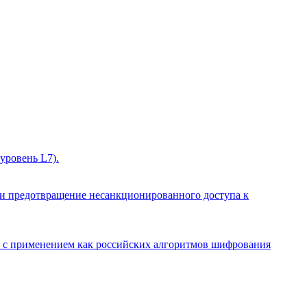
уровень L7).
 и предотвращение несанкционированного доступа к
я с применением как российских алгоритмов шифрования