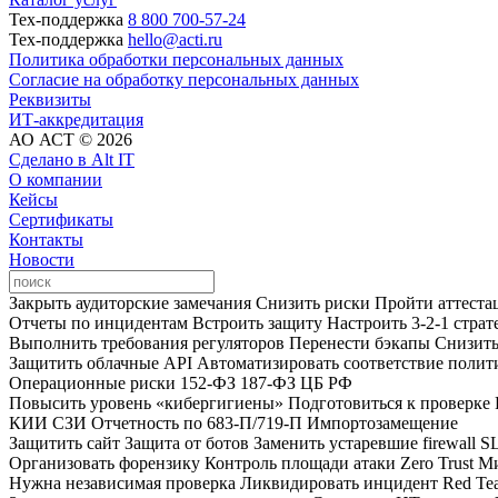
Тех-поддержка
8 800 700-57-24
Тех-поддержка
hello@acti.ru
Политика обработки персональных данных
Согласие на обработку персональных данных
Реквизиты
ИТ-аккредитация
АО АСТ © 2026
Сделано в Alt IT
О компании
Кейсы
Сертификаты
Контакты
Новости
Закрыть аудиторские замечания
Снизить риски
Пройти аттест
Отчеты по инцидентам
Встроить защиту
Настроить 3‑2‑1 стра
Выполнить требования регуляторов
Перенести бэкапы
Снизит
Защитить облачные API
Автоматизировать соответствие полит
Операционные риски
152‑ФЗ
187‑ФЗ
ЦБ РФ
Повысить уровень «кибергигиены»
Подготовиться к проверке
КИИ
СЗИ
Отчетность по 683‑П/719‑П
Импортозамещение
Защитить сайт
Защита от ботов
Заменить устаревшие firewall
S
Организовать форензику
Контроль площади атаки
Zero Trust
Ми
Нужна независимая проверка
Ликвидировать инцидент
Red Te