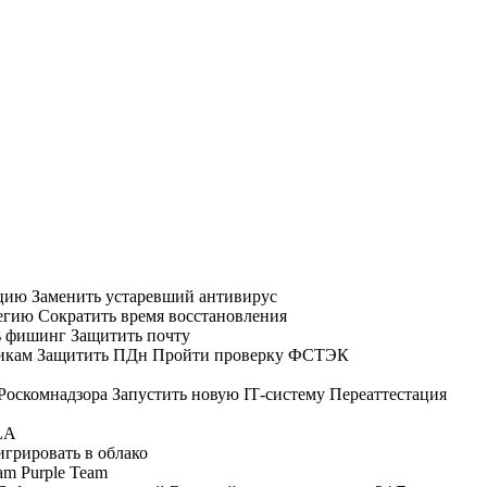
ацию
Заменить устаревший антивирус
тегию
Сократить время восстановления
ь фишинг
Защитить почту
икам
Защитить ПДн
Пройти проверку ФСТЭК
 Роскомнадзора
Запустить новую IT‑систему
Переаттестация
LA
грировать в облако
am
Purple Team