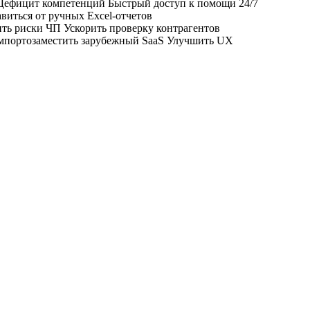
Дефицит компетенций
Быстрый доступ к помощи 24/7
виться от ручных Excel‑отчетов
ть риски ЧП
Ускорить проверку контрагентов
портозаместить зарубежный SaaS
Улучшить UX