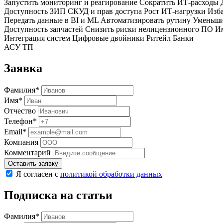
Запустить мониторинг и реагирование
Сократить ИТ‑расходы
Доступность ЗИП
СКУД и прав доступа
Рост ИТ-нагрузки
Изба
Передать данные в BI и ML
Автоматизировать рутину
Уменьши
Доступность запчастей
Снизить риски нелицензионного ПО
Им
Интеграция систем
Цифровые двойники
Ритейл
Банки
АСУ ТП
Заявка
Фамилия*
Имя*
Отчество
Телефон*
Email*
Компания
Комментарий
Оставить заявку
Я согласен с
политикой обработки данных
Подписка на статьи
Фамилия*