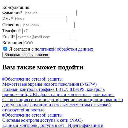
Консультация
Фамилия*
Имя*
Отчество
Телефон*
Email*
Компания
Я согласен с
политикой обработки данных
Запросить консультацию
Вам также может подойти
#Обеспечение сетевой защиты
Межсетевые экраны нового поколения (NGFW)
Полный контроль трафика L3 L7: IDS/IPS, контроль
приложений, URL фильтрация и контентная фильтрация.
Сегментация сети и предотвращение несанкционированного
доступа к информации и сетевым сегментам с высокой
отказоустойчивостью.
#Обеспечение сетевой защиты
Системы контроля доступа к сети (NAC)
Единый контроль доступа в сет - Идентификация и