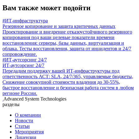
Вам также может подойти
#ИТ-инфраструктура
Резервное копирование и защита критичных данных
Проектирование и внедрение отказоустойчивого резервного
копирования под ваши целевые показатели времени
восстановления: серверы, базы данных, виртуализация и
облака. Тесты восстановления, защита от инцидентов и 24/7
сопровождение.
#ИТ-аутсорсинг 24/7
ИТ-аутсорсинг 24/7
Передадим поддержку вашей ИТ‑инфраструктуры под
ответственность АСТ: SLA, 24/7/365, управляемые бюджеты,
Снижение совокупной стоимости владения до 30-55%,
быстрое восстановление и безопасная работа систем в любом
регионе России.
Advanced System Technologies
разделы
О компании
Новости
Статьи
Мероприятия
Лицензии